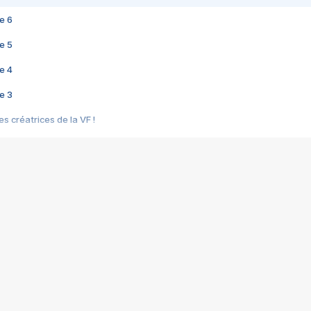
e 6
e 5
e 4
e 3
s créatrices de la VF !
e 2
e 1
e Mektoub My Love arrive enfin ! Rencontre avec Shaïn Boumedine et Sal
i : après Toni en famille
elle réalise le bouleversant Dites lui que je l'aime
ais ! Rencontre autour de Vie privée de Rebecca Zlotowski
 de Marguerite, Grave... Rencontre avec Ella Rumpf